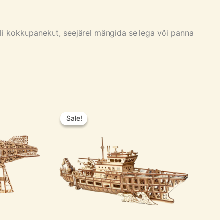
eli kokkupanekut, seejärel mängida sellega või panna
Algne
Current
hind
price
Sale!
Sale!
oli:
is:
74,95 €.
59,95 €.