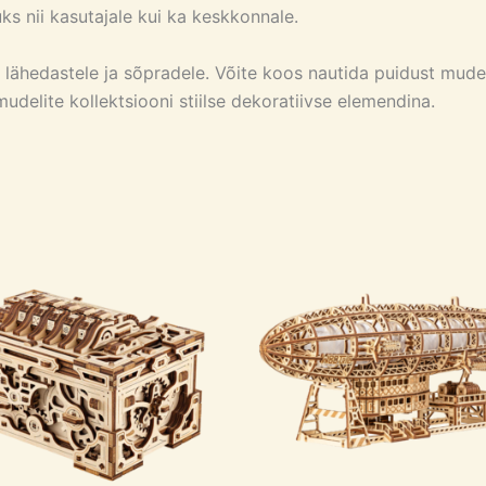
uks nii kasutajale kui ka keskkonnale.
u lähedastele ja sõpradele. Võite koos nautida puidust mud
udelite kollektsiooni stiilse dekoratiivse elemendina.