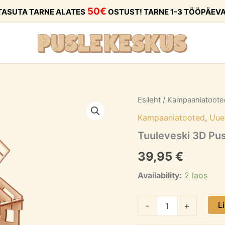
50€
TASUTA TARNE ALATES
OSTUST! TARNE 1-3 TÖÖPÄEVA
Tuuleveski
Esileht
/
Kampaaniatoote
3D
Kampaaniatooted
,
Uue
Pusle
kogus
Tuuleveski 3D Pus
39,95
€
Availability:
2 laos
L
-
+