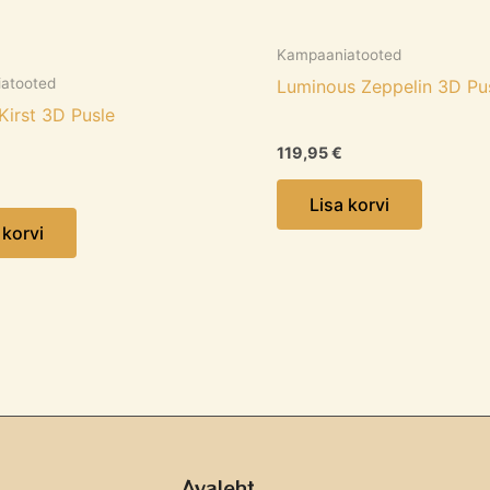
Kampaaniatooted
atooted
Luminous Zeppelin 3D Pu
Kirst 3D Pusle
119,95
€
Lisa korvi
 korvi
Avaleht