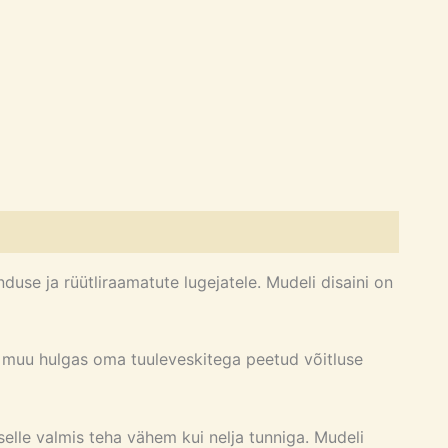
use ja rüütliraamatute lugejatele. Mudeli disaini on
ks muu hulgas oma tuuleveskitega peetud võitluse
elle valmis teha vähem kui nelja tunniga. Mudeli