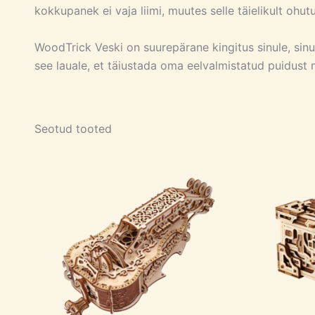
kokkupanek ei vaja liimi, muutes selle täielikult ohut
WoodTrick Veski on suurepärane kingitus sinule, sin
see lauale, et täiustada oma eelvalmistatud puidust m
Seotud tooted