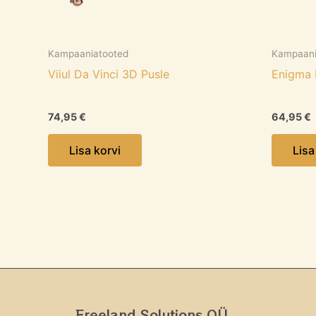
Kampaaniatooted
Kampaani
Viiul Da Vinci 3D Pusle
Enigma 
74,95
€
64,95
€
Lisa korvi
Lisa
Freeland Solutions OÜ