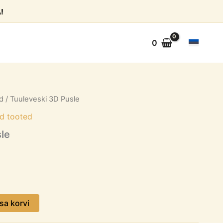
!
0
d
/ Tuuleveski 3D Pusle
d tooted
le
isa korvi