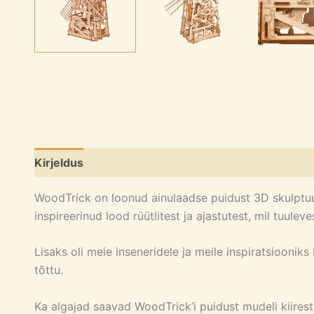
Kirjeldus
Lisainfo
Arvustused (0)
WoodTrick on loonud ainulaadse puidust 3D skulptuuri
inspireerinud lood rüütlitest ja ajastutest, mil tuule
Lisaks oli meie inseneridele ja meile inspiratsiooni
tõttu.
Ka algajad saavad WoodTrick’i puidust mudeli kiirest