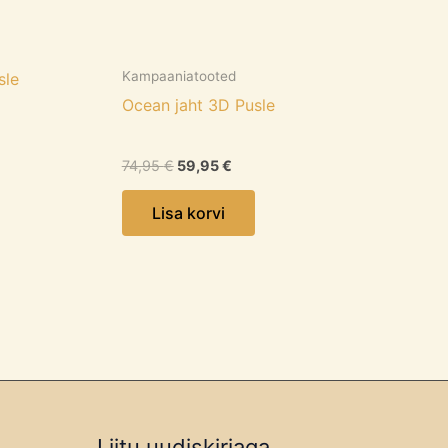
Kampaaniatooted
sle
Ocean jaht 3D Pusle
74,95
€
59,95
€
Lisa korvi
Liitu uudiskirjaga