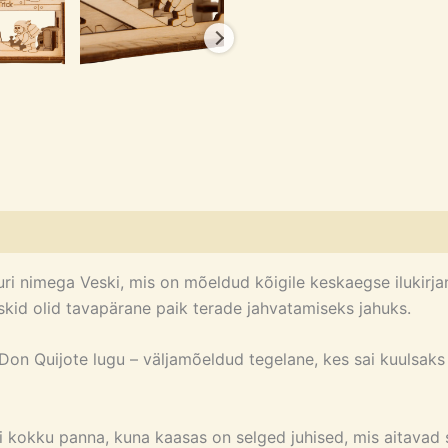
 nimega Veski, mis on mõeldud kõigile keskaegse ilukirjand
veskid olid tavapärane paik terade jahvatamiseks jahuks.
ks Don Quijote lugu – väljamõeldud tegelane, kes sai kuulsa
i kokku panna, kuna kaasas on selged juhised, mis aitavad s