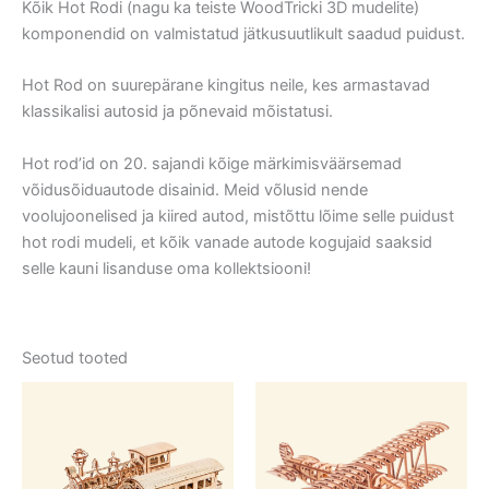
Kõik Hot Rodi (nagu ka teiste WoodTricki 3D mudelite)
komponendid on valmistatud jätkusuutlikult saadud puidust.
Hot Rod on suurepärane kingitus neile, kes armastavad
klassikalisi autosid ja põnevaid mõistatusi.
Hot rod’id on 20. sajandi kõige märkimisväärsemad
võidusõiduautode disainid. Meid võlusid nende
voolujoonelised ja kiired autod, mistõttu lõime selle puidust
hot rodi mudeli, et kõik vanade autode kogujaid saaksid
selle kauni lisanduse oma kollektsiooni!
Seotud tooted