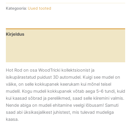
Kategooria:
Uued tooted
Kirjeldus
Lisainfo
Arvustused (0)
Hot Rod on osa WoodTricki kollektsioonist ja
isikupärastatud puidust 3D automudel. Kuigi see mudel on
väike, on selle kokkupanek keerukam kui mõnel teisel
mudelil. Kogu mudeli kokkupanek võtab aega 5–6 tundi, kuid
kui kaasad sõbrad ja pereliikmed, saad selle kiiremini valmis.
Nende abiga on mudeli ehitamine veelgi lõbusam! Samuti
saad abi üksikasjalikest juhistest, mis tulevad mudeliga
kaasa.