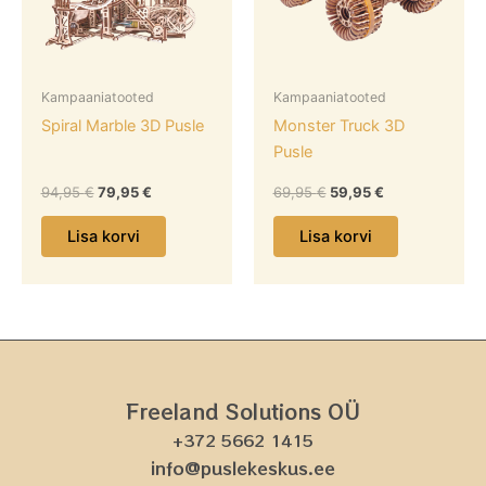
Kampaaniatooted
Kampaaniatooted
Spiral Marble 3D Pusle
Monster Truck 3D
Pusle
94,95
€
79,95
€
69,95
€
59,95
€
Lisa korvi
Lisa korvi
Freeland Solutions OÜ
+372 5662 1415
info@puslekeskus.ee