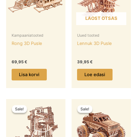
LAOST OTSAS
Kampaaniatooted
Uued tooted
Rong 3D Pusle
Lennuk 3D Pusle
69,95
€
39,95
€
Lisa korvi
Loe edasi
Algne
Praegune
Algne
Praegune
hind
hind
hind
hind
Sale!
Sale!
Sale!
Sale!
oli:
on:
oli:
on:
94,95 €.
79,95 €.
69,95 €.
59,95 €.