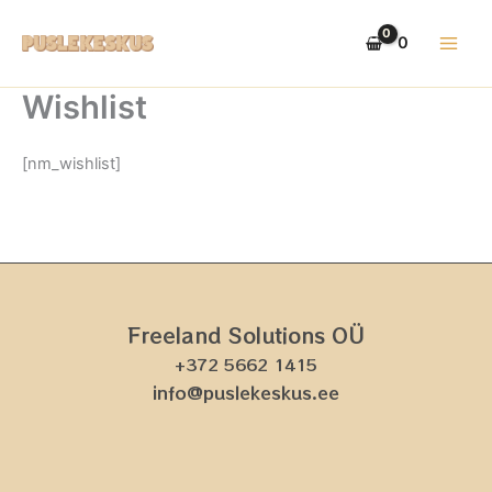
Skip
to
0
content
Wishlist
[nm_wishlist]
Freeland Solutions OÜ
+372 5662 1415
info@puslekeskus.ee