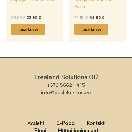
Pusle
29,95
€
22,95
€
74,95
€
64,95
€
Lisa korvi
Lisa korvi
Freeland Solutions OÜ
+372 5662 1415
info@puslekeskus.ee
Avaleht
E-Pood
Kontakt
Blogi
Müügitingimused