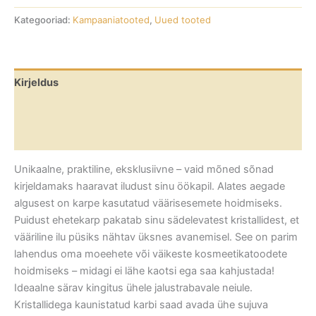
Kategooriad:
Kampaaniatooted
,
Uued tooted
Kirjeldus
Lisainfo
Arvustused (0)
Unikaalne, praktiline, eksklusiivne – vaid mõned sõnad
kirjeldamaks haaravat iludust sinu öökapil. Alates aegade
algusest on karpe kasutatud väärisesemete hoidmiseks.
Puidust ehetekarp pakatab sinu sädelevatest kristallidest, et
vääriline ilu püsiks nähtav üksnes avanemisel. See on parim
lahendus oma moeehete või väikeste kosmeetikatoodete
hoidmiseks – midagi ei lähe kaotsi ega saa kahjustada!
Ideaalne särav kingitus ühele jalustrabavale neiule.
Kristallidega kaunistatud karbi saad avada ühe sujuva