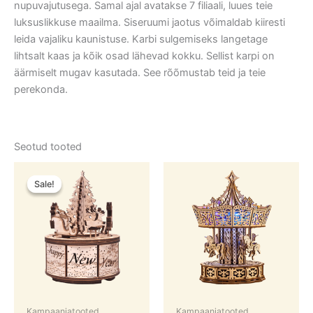
nupuvajutusega. Samal ajal avatakse 7 filiaali, luues teie
luksuslikkuse maailma. Siseruumi jaotus võimaldab kiiresti
leida vajaliku kaunistuse. Karbi sulgemiseks langetage
lihtsalt kaas ja kõik osad lähevad kokku. Sellist karpi on
äärmiselt mugav kasutada. See rõõmustab teid ja teie
perekonda.
Seotud tooted
Algne
Praegune
hind
hind
Sale!
Sale!
oli:
on:
34,95 €.
29,95 €.
Kampaaniatooted
Kampaaniatooted