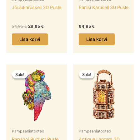
Jõulukarussell 3D Pusle
Pariisi Karusell 3D Pusle
34,95
€
29,95
€
64,95
€
Lisa korvi
Lisa korvi
Algne
Praegune
Algne
Praegune
hind
hind
hind
hind
Sale!
Sale!
Sale!
Sale!
oli:
on:
oli:
on:
29,95 €.
22,95 €.
74,95 €.
64,95 €.
Kampaaniatooted
Kampaaniatooted
Papagoi Puidust Pusle
Antique Lantern 3D