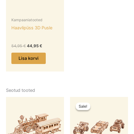
Kampaaniatooted
Haavlipüss 3D Pusle
54,95
€
44,95
€
Lisa korvi
Seotud tooted
Algne
Praegune
hind
hind
Sale!
Sale!
oli:
on:
54,95 €.
39,95 €.