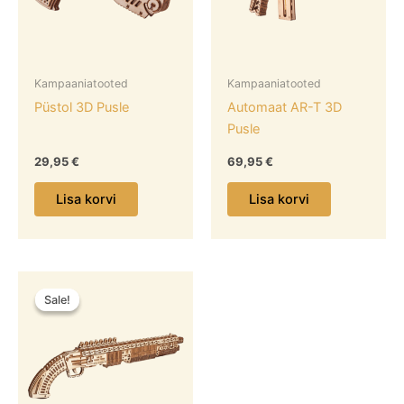
Kampaaniatooted
Kampaaniatooted
Püstol 3D Pusle
Automaat AR-T 3D
Pusle
29,95
€
69,95
€
Lisa korvi
Lisa korvi
Algne
Praegune
hind
hind
Sale!
Sale!
oli:
on:
54,95 €.
44,95 €.