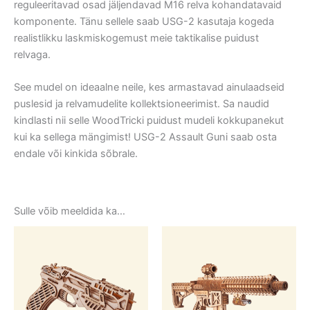
reguleeritavad osad jäljendavad M16 relva kohandatavaid
komponente. Tänu sellele saab USG-2 kasutaja kogeda
realistlikku laskmiskogemust meie taktikalise puidust
relvaga.
See mudel on ideaalne neile, kes armastavad ainulaadseid
puslesid ja relvamudelite kollektsioneerimist. Sa naudid
kindlasti nii selle WoodTricki puidust mudeli kokkupanekut
kui ka sellega mängimist! USG-2 Assault Guni saab osta
endale või kinkida sõbrale.
Sulle võib meeldida ka…