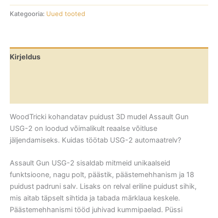
Kategooria:
Uued tooted
Kirjeldus
Lisainfo
Arvustused (0)
WoodTricki kohandatav puidust 3D mudel Assault Gun
USG-2 on loodud võimalikult reaalse võitluse
jäljendamiseks. Kuidas töötab USG-2 automaatrelv?
Assault Gun USG-2 sisaldab mitmeid unikaalseid
funktsioone, nagu polt, päästik, päästemehhanism ja 18
puidust padruni salv. Lisaks on relval eriline puidust sihik,
mis aitab täpselt sihtida ja tabada märklaua keskele.
Päästemehhanismi tööd juhivad kummipaelad. Püssi