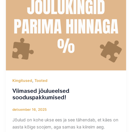
,
Kingitused
Tooted
Viimased jõulueelsed
sooduspakkumised!
detsember 16, 2025
Jõulud on kohe ukse ees ja see tähendab, et käes on
aasta kõige soojem, aga samas ka kiireim aeg.